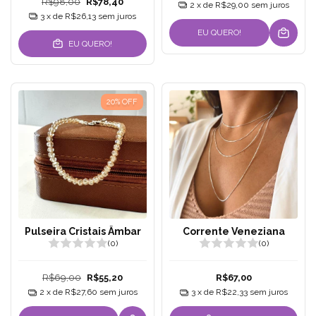
R$98,00
R$78,40
2
x de
R$29,00
sem juros
3
x de
R$26,13
sem juros
EU QUERO!
EU QUERO!
20
%
OFF
Pulseira Cristais Âmbar
Corrente Veneziana
(0)
(0)
R$69,00
R$55,20
R$67,00
2
x de
R$27,60
sem juros
3
x de
R$22,33
sem juros