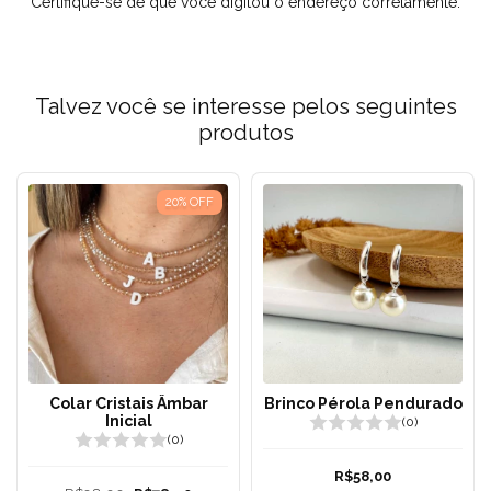
Certifique-se de que você digitou o endereço corretamente.
Talvez você se interesse pelos seguintes
produtos
20
%
OFF
Colar Cristais Âmbar
Brinco Pérola Pendurado
Inicial
(0)
(0)
R$58,00