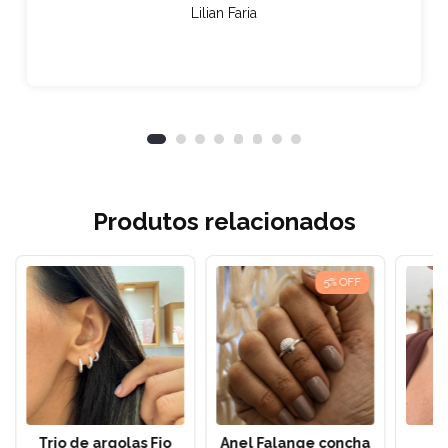
Lilian Faria
Produtos relacionados
5
%
OFF
Trio de argolas Fio
Anel Falange concha
C