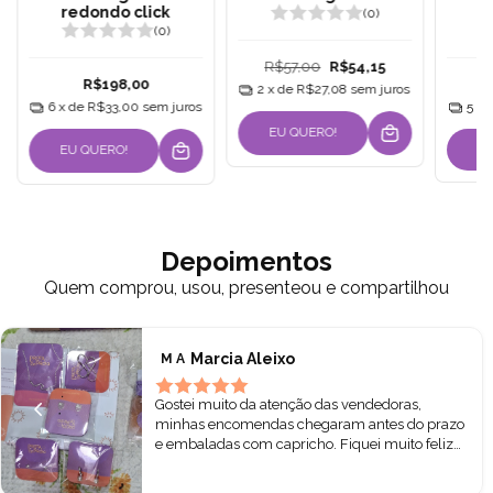
redondo click
(0)
(0)
R$57,00
R$54,15
R$198,00
2
x de
R$27,08
sem juros
6
x de
R$33,00
sem juros
5
x 
EU QUERO!
EU QUERO!
Depoimentos
Quem comprou, usou, presenteou e compartilhou
Marcia Aleixo
M A
Gostei muito da atenção das vendedoras,
minhas encomendas chegaram antes do prazo
e embaladas com capricho. Fiquei muito feliz
hoje ao abrir a caixa e pegar nas minhas pratas.
Todas lindas! Podem comprar sem receio. ❤️🌷