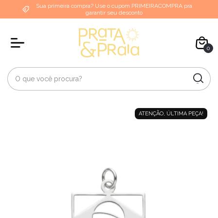
Sua primeira compra? Use o cupom PRIMEIRACOMPRA pra
garantir seu desconto
0
ATENÇÃO, ÚLTIMA PEÇA!