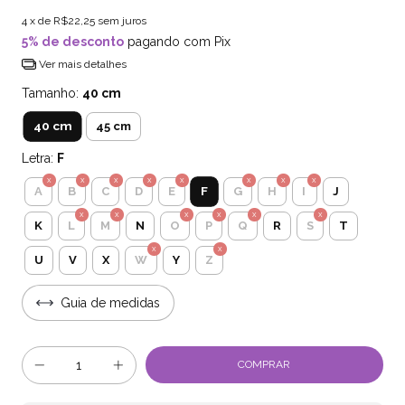
4
x de
R$22,25
sem juros
5% de desconto
pagando com Pix
Ver mais detalhes
Tamanho:
40 cm
40 cm
45 cm
Letra:
F
F
A
B
C
D
E
G
H
I
J
K
L
M
N
O
P
Q
R
S
T
U
V
X
W
Y
Z
Guia de medidas