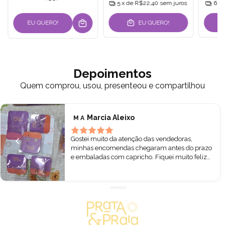
5
x de
R$22,40
sem juros
6
x
EU QUERO!
EU QUERO!
Depoimentos
Quem comprou, usou, presenteou e compartilhou
Marcia Aleixo
M A
Gostei muito da atenção das vendedoras,
minhas encomendas chegaram antes do prazo
e embaladas com capricho. Fiquei muito feliz
hoje ao abrir a caixa e pegar nas minhas pratas.
Todas lindas! Podem comprar sem receio. ❤️🌷