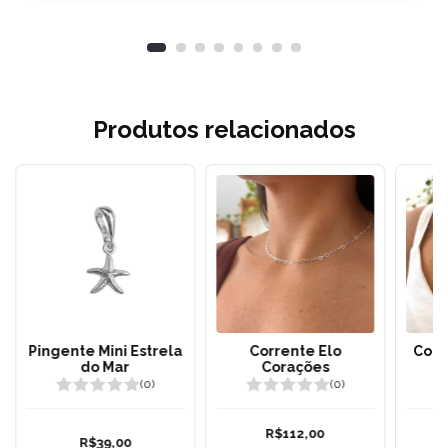
Produtos relacionados
Pingente Mini Estrela
Corrente Elo
Corr
do Mar
Corações
c
(0)
(0)
R$112,00
R$39,00