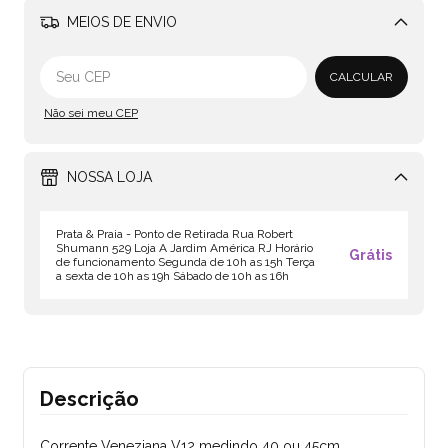
MEIOS DE ENVIO
Alterar CEP
CALCULAR
Não sei meu CEP
NOSSA LOJA
Prata & Praia - Ponto de Retirada Rua Robert
Shumann 529 Loja A Jardim América RJ Horário
Grátis
de funcionamento Segunda de 10h as 15h Terça
a sexta de 10h as 19h Sábado de 10h as 16h
Descrição
Corrente Veneziana V12 medindo 40 ou 45cm