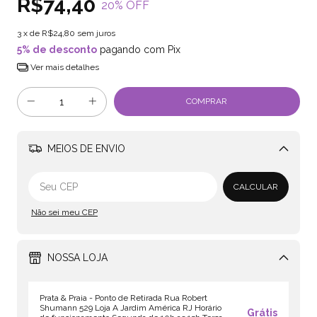
R$74,40
20
% OFF
3
x de
R$24,80
sem juros
5% de desconto
pagando com Pix
Ver mais detalhes
MEIOS DE ENVIO
Alterar CEP
CALCULAR
Não sei meu CEP
NOSSA LOJA
Prata & Praia - Ponto de Retirada Rua Robert
Shumann 529 Loja A Jardim América RJ Horário
Grátis