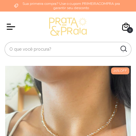
Sua primeira compra? Use o cupom PRIMEIRACOMPRA pra
garantir seu desconto
0
20
%
OFF