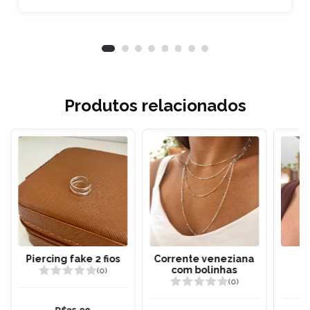
Produtos relacionados
Piercing fake 2 fios
Corrente veneziana
C
com bolinhas
(0)
(0)