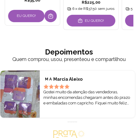
R$35,00
R$225,00
6
x de
R$37,50
sem juros
5
x 
EU QUERO!
EU QUERO!
Depoimentos
Quem comprou, usou, presenteou e compartilhou
Marcia Aleixo
M A
Gostei muito da atenção das vendedoras,
minhas encomendas chegaram antes do prazo
e embaladas com capricho. Fiquei muito feliz
hoje ao abrir a caixa e pegar nas minhas pratas.
Todas lindas! Podem comprar sem receio. ❤️🌷