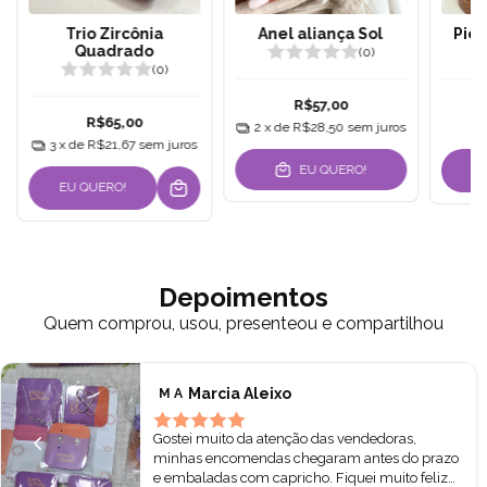
Trio Zircônia
Anel aliança Sol
Pier
Quadrado
(0)
(0)
R$57,00
R$65,00
2
x de
R$28,50
sem juros
3
x de
R$21,67
sem juros
EU QUERO!
E
EU QUERO!
Depoimentos
Quem comprou, usou, presenteou e compartilhou
Marcia Aleixo
M A
Gostei muito da atenção das vendedoras,
minhas encomendas chegaram antes do prazo
e embaladas com capricho. Fiquei muito feliz