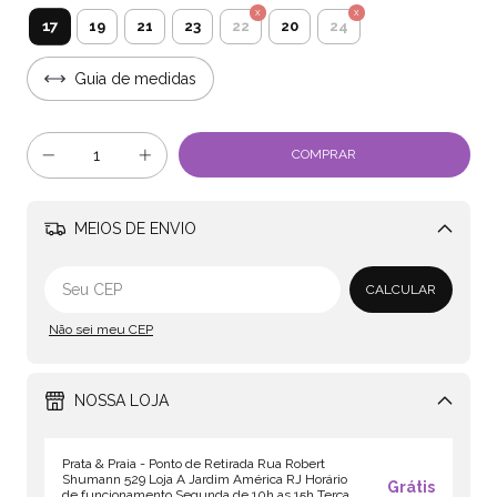
17
19
21
23
22
20
24
Guia de medidas
MEIOS DE ENVIO
Alterar CEP
CALCULAR
Não sei meu CEP
NOSSA LOJA
Prata & Praia - Ponto de Retirada Rua Robert
Shumann 529 Loja A Jardim América RJ Horário
Grátis
de funcionamento Segunda de 10h as 15h Terça