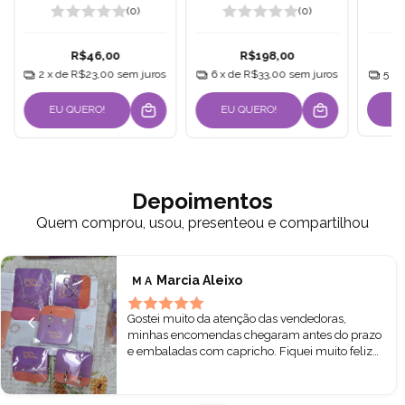
(0)
(0)
R$46,00
R$198,00
2
x de
R$23,00
sem juros
6
x de
R$33,00
sem juros
5
x 
EU QUERO!
EU QUERO!
Depoimentos
Quem comprou, usou, presenteou e compartilhou
Marcia Aleixo
M A
Gostei muito da atenção das vendedoras,
minhas encomendas chegaram antes do prazo
e embaladas com capricho. Fiquei muito feliz
hoje ao abrir a caixa e pegar nas minhas pratas.
Todas lindas! Podem comprar sem receio. ❤️🌷